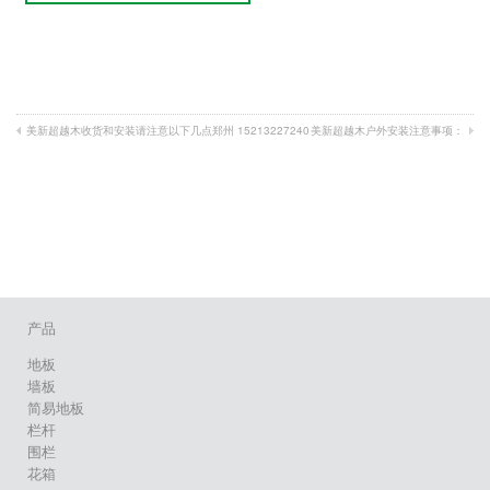
美新超越木收货和安装请注意以下几点郑州 15213227240
美新超越木户外安装注意事项：
产品
地板
墙板
简易地板
栏杆
围栏
花箱