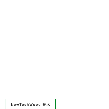
坚实的保护层及核芯物料能有效地防止虫蚁和霉菌的
侵蚀。
：
悦目的外观性
产品真实还原自然木的纹理效果，提供丰富的自然木
材颜色选择。
墙板使用舌槽安装结构，实现无缝拼接的外观效果。
NewTechWood 技术