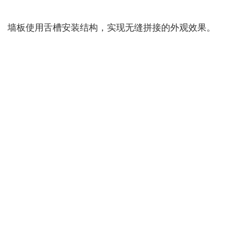
墙板使用舌槽安装结构，实现无缝拼接的外观效果。
美新超越木实心板具有多种优势，使其在塑木复合材
料中脱颖而出，具体如下：
：
卓越的物理性能
美新超越木实心板具有高耐磨损、耐刮擦和耐污染
性，同时具备防腐防霉的特性。
高耐UV能力，不易褪色，确保产品持久如新。
：
防虫蚁、防霉菌