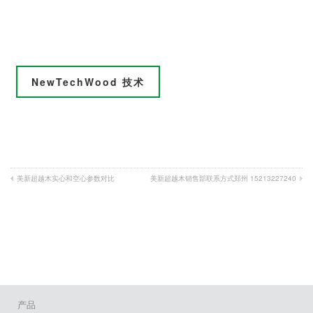
NewTechWood 技术
美新超越木实心和空心参数对比
美新超越木销售部联系方式郑州 15213227240
产品