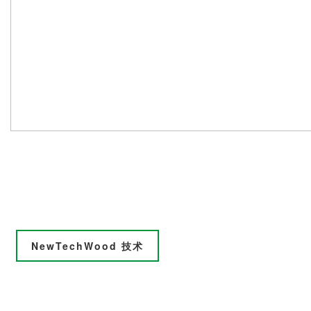
NewTechWood 技术